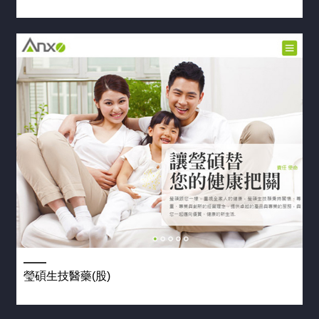
瑩碩生技醫藥(股)