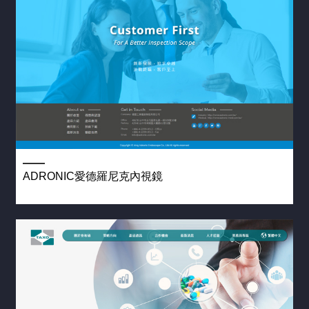
站
設
格
諮
行
設
計
客
銷
計
詢
(7)
製
成
醫
化
功
SEO
療
網
案
優
產
站
例
化
業
設
(2)
網
計
站
挑
版
設
選
型
計
網
客
站
教
ADRONIC愛德羅尼克內視鏡
製
設
育
化
計
產
網
公
業
站
司
網
設
(3)
站
計
設
購
系
計
物
統
網
短
客
站