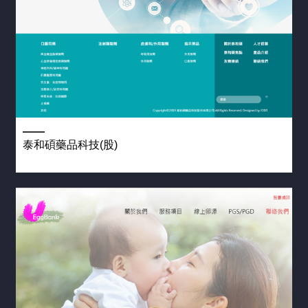
期
製
設
活
化
計
動
網
(4)
網
站
站
客
設
製
計
二
化
週
網
網
上
站
頁
線
維
設
急
護
泰和碩藥品科技(股)
計
件
客
(4)
製
網
醫
化
站
療
方
健
網
案
診
站
服
設
務
計
APP
(16)
設
教
計