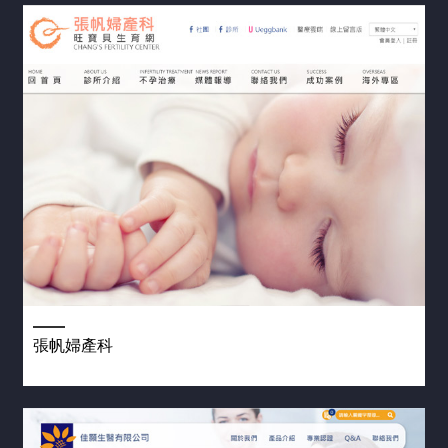
關
於
杰
鼎
杰
網
鼎
站
優
勢
作
公
品
司
國
介
客
張帆婦產科
際
紹
製
形
年
象
化
度
網
網
紀
站