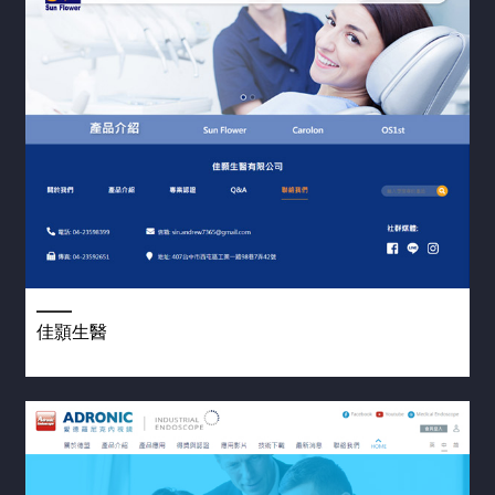
事
作
站
品
商
設
標
台
計
使
灣
用
AI
形
RWD
權
SEO
象
設計
網
網
站
站
項目
設
作
公
計
品
網
司
尊
購
站
形
榮
物
象
設
客
網
網
佳顥生醫
計
製
站
站
化
設
設
新
設
計
計
知
計
作
購
介
品
RWD
免
物
紹
網
網
網
費
站
價
站