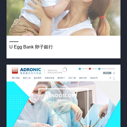
育
網
網
站
站
行
設
銷
計
(2)
客
製
U Egg Bank 卵子銀行
化
網
站
維
護
(5)
網
頁
設
計
常
見
問