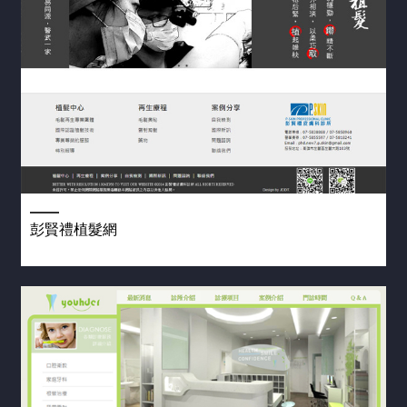
彭賢禮植髮網