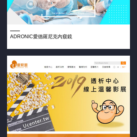
題
(4)
其
他
常
ADRONIC愛德羅尼克內窺鏡
見
問
題
(6)