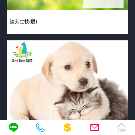
詮芳生技(股)