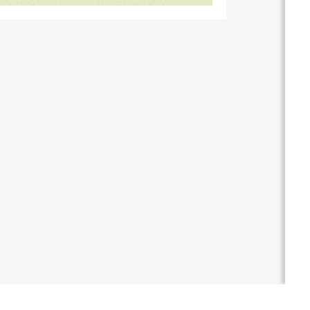
站
優
勢
作
公
品
司
國
介
客
際
紹
製
形
年
象
化
度
網
網
紀
站
事
作
站
品
最
設
新
台
計
消
灣
息
尊
形
RWD
榮
象
商
設計
客
網
標
製
站
項目
使
化
作
用
公
設
品
網
權
司
計