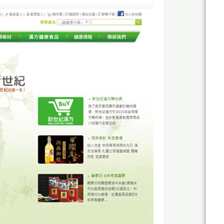
關
於
杰
鼎
杰
網
鼎