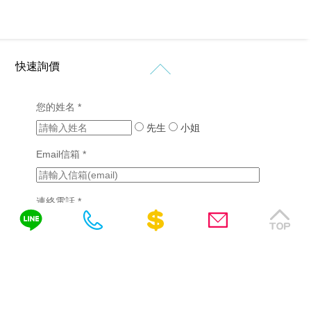
設
網
網
計
價
站
站
格
設
設
新
客
計
計
知
製
作
快速詢價
購
化
品
RWD
免
物
網
網
網
網
您的姓名 *
站
費
站
站
站
設
設
先生
小姐
諮
行
設
計
計
銷
計
詢
Email信箱 *
(7)
版
成
醫
型
功
SEO
療
客
案
優
產
連絡電話 *
製
例
化
業
化
(2)
網
網
站
需填區碼，如04-22378566、0422378566或
挑
站
設
選
設
0422378566(分機)
計
詢問內容
網
計
站
教
系
設
育