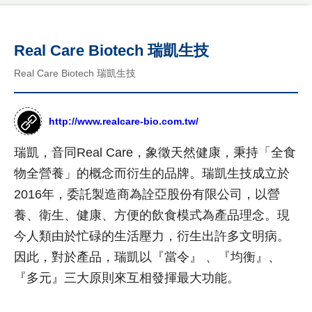
公
品
司
國
介
客
Real Care Biotech 瑞凱生技
際
紹
製
形
Real Care Biotech 瑞凱生技
年
象
化
度
網
網
紀
站
http://www.realcare-bio.com.tw/
事
作
站
品
最
設
瑞凱，音同Real Care，象徵天然健康，秉持「全食
新
台
計
物全營養」的概念而衍生的品牌。瑞凱生技成立於
消
灣
息
尊
2016年，委託製造商為詮亞股份有限公司，以營
形
RWD
榮
象
商
養、衛生、健康、方便的飲食模式為產品理念。現
設計
客
網
標
今人類由於忙碌的生活壓力，衍生出許多文明病。
製
站
項目
使
化
作
因此，對於產品，瑞凱以『當令』 、『均衡』、
用
公
設
品
網
權
『多元』三大原則來互相發揮最大功能。
司
計
購
站
形
介
物
象
紹