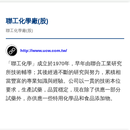
司
國
介
客
際
紹
製
聯工化學廠(股)
形
年
象
化
聯工化學廠(股)
度
網
網
紀
站
事
作
站
品
http://www.ucw.com.tw/
最
設
新
台
計
「聯工化學」成立於1970年，早年由聯合工業研究
消
灣
息
尊
所技術輔導；其後經過不斷的研究與努力，累積相
形
RWD
榮
象
商
當豐富的專業知識與經驗。公司以一貫的技術本位
設計
客
網
標
要求，生產試藥，品質穩定，現在除了供應一部分
製
站
項目
使
化
作
試藥外，亦供應一些特用化學品和食品添加物。
用
公
設
品
網
權
司
計
購
站
形
介
物
象
紹
設
網
網