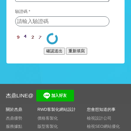
設
標
台
計
使
驗證碼 *
灣
用
AI
形
RWD
權
SEO
象
設計
網
網
站
站
項目
設
作
公
計
品
網
司
尊
購
站
形
榮
物
象
設
客
網
網
計
製
站
站
化
設
設
新
設
計
計
知
計
杰鼎LINE@
作
購
介
品
RWD
免
物
紹
網
關於杰鼎
RWD客製化網站設計
您會想知道的事
網
網
費
站
價
站
站
杰鼎優勢
價格客製化
檢視設計公司
設
格
諮
行
設
服務據點
版型客製化
檢視SEO網站優化
計
客
銷
計