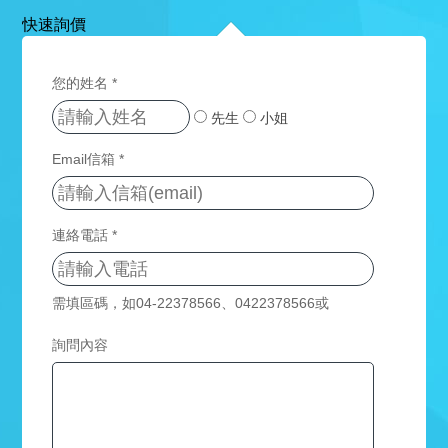
快速詢價
關
於
您的姓名 *
杰
先生
小姐
鼎
Email信箱 *
杰
網
鼎
站
優
勢
作
連絡電話 *
公
品
司
國
介
客
需填區碼，如04-22378566、0422378566或
際
紹
製
形
0422378566(分機)
詢問內容
年
象
化
度
網
網
紀
站
事
作
站
品
商