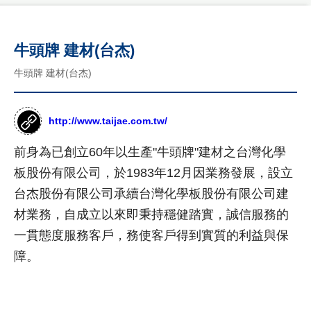
公
品
司
國
介
客
際
牛頭牌 建材(台杰)
紹
製
形
年
象
牛頭牌 建材(台杰)
化
度
網
網
紀
站
事
作
站
http://www.taijae.com.tw/
品
最
設
前身為已創立60年以生產"牛頭牌"建材之台灣化學
新
台
計
消
灣
板股份有限公司，於1983年12月因業務發展，設立
息
尊
形
RWD
台杰股份有限公司承續台灣化學板股份有限公司建
榮
象
商
設計
客
網
材業務，自成立以來即秉持穩健踏實，誠信服務的
標
製
站
項目
使
一貫態度服務客戶，務使客戶得到實質的利益與保
化
作
用
公
設
障。
品
網
權
司
計
購
站
形
介
物
象
紹
設
網
網