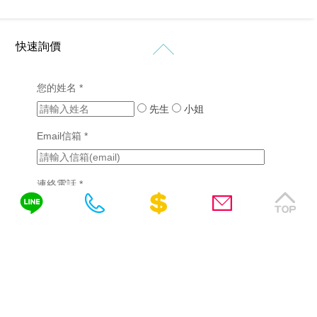
計
價
站
站
格
設
設
新
客
計
計
快速詢價
知
製
作
購
化
品
RWD
免
物
網
您的姓名 *
網
網
網
站
費
站
站
先生
小姐
站
設
設
諮
行
設
計
計
Email信箱 *
銷
計
詢
(7)
版
成
醫
型
功
SEO
療
客
案
連絡電話 *
優
產
製
例
化
業
化
(2)
網
網
需填區碼，如04-22378566、0422378566或
站
挑
站
0422378566(分機)
設
選
設
詢問內容
計
網
計
站
教
系
設
育
統
計