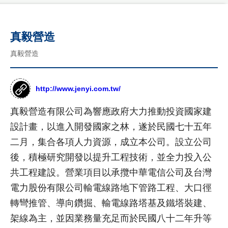
優
勢
作
公
品
真毅營造
司
國
介
客
真毅營造
際
紹
製
形
年
象
化
度
網
http://www.jenyi.com.tw/
網
紀
站
事
作
站
真毅營造有限公司為響應政府大力推動投資國家建
品
最
設
設計畫，以進入開發國家之林，遂於民國七十五年
新
台
計
二月，集合各項人力資源，成立本公司。設立公司
消
灣
息
尊
後，積極研究開發以提升工程技術，並全力投入公
形
RWD
榮
象
商
共工程建設。營業項目以承攬中華電信公司及台灣
設計
客
網
標
電力股份有限公司輸電線路地下管路工程、大口徑
製
站
項目
使
化
作
轉彎推管、導向鑽掘、輸電線路塔基及鐵塔裝建、
用
公
設
品
網
權
架線為主，並因業務量充足而於民國八十二年升等
司
計
購