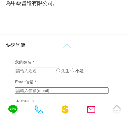
站
形
介
為甲級營造有限公司。
物
象
紹
設
網
網
計
價
站
站
格
設
設
新
客
計
計
知
製
作
購
化
品
RWD
快速詢價
免
物
網
網
網
網
站
費
站
站
站
設
設
您的姓名 *
諮
行
設
計
計
銷
計
先生
小姐
詢
(7)
版
成
醫
型
功
Email信箱 *
SEO
療
客
案
優
產
製
例
化
業
化
(2)
連絡電話 *
網
網
站
挑
站
設
選
設
需填區碼，如04-22378566、0422378566或
計
網
計
站
0422378566(分機)