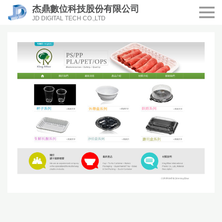
杰鼎數位科技股份有限公司
JD DIGITAL TECH CO.,LTD