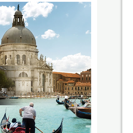
關
於
杰
鼎
杰
網
鼎