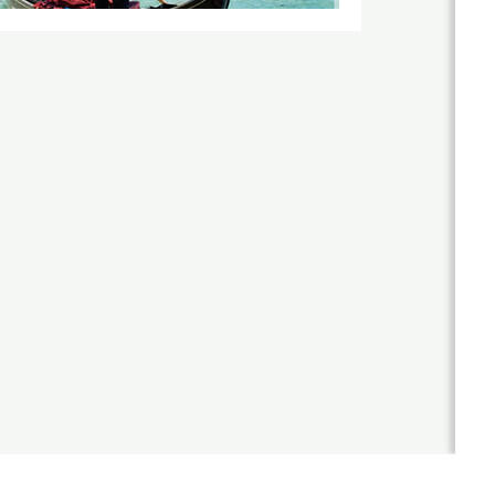
站
優
勢
作
公
品
司
國
介
客
際
紹
製
形
年
象
化
度
網
網
紀
站
事
作
站
品
最
設
新
台
計
消
灣
息
尊
形
RWD
榮
象
商
設計
客
網
標
製
站
項目
使
化
作
用
公
設
品
網
權
司
計