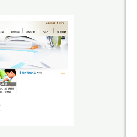
關
於
杰
鼎
杰
網
鼎