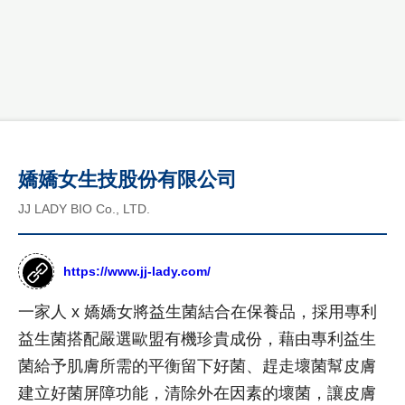
嬌嬌女生技股份有限公司
JJ LADY BIO Co., LTD.
https://www.jj-lady.com/
一家人 x 嬌嬌女將益生菌結合在保養品，採用專利
關
益生菌搭配嚴選歐盟有機珍貴成份，藉由專利益生
於
菌給予肌膚所需的平衡留下好菌、趕走壞菌幫皮膚
杰
建立好菌屏障功能，清除外在因素的壞菌，讓皮膚
鼎