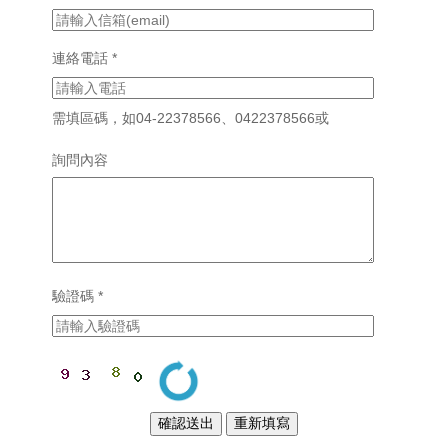
使
化
作
用
公
設
品
網
權
司
計
連絡電話 *
購
站
形
介
物
象
紹
設
網
網
需填區碼，如04-22378566、0422378566或
計
價
站
站
格
設
0422378566(分機)
設
新
詢問內容
客
計
計
知
製
作
購
化
品
RWD
免
物
網
網
網
網
站
費
站
站
站
設
設
諮
行
設
計
驗證碼 *
計
銷
計
詢
(7)
版
成
醫
型
功
SEO
療
客
案
優
產
製
例
化
業
化
(2)
網
網