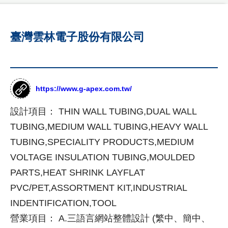
杰
鼎
臺灣雲林電子股份有限公司
杰
網
鼎
站
優
勢
作
公
https://www.g-apex.com.tw/
品
司
國
介
客
設計項目： THIN WALL TUBING,DUAL WALL
際
紹
製
TUBING,MEDIUM WALL TUBING,HEAVY WALL
形
年
象
化
TUBING,SPECIALITY PRODUCTS,MEDIUM
度
網
網
VOLTAGE INSULATION TUBING,MOULDED
紀
站
事
作
站
PARTS,HEAT SHRINK LAYFLAT
品
最
設
PVC/PET,ASSORTMENT KIT,INDUSTRIAL
新
台
計
INDENTIFICATION,TOOL
消
灣
息
尊
營業項目： A.三語言網站整體設計 (繁中、簡中、
形
RWD