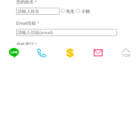
化
您的姓名 *
業
化
(2)
網
網
先生
小姐
站
挑
站
設
選
Email信箱 *
設
計
網
計
站
教
系
設
連絡電話 *
育
統
計
產
客
公
業
製
司
需填區碼，如04-22378566、0422378566或
網
化
(3)
站
網
0422378566(分機)
詢問內容
設
購
站
計
物
設
網
計
短
站
期
網
設
活
站
計
動
維
(4)
驗證碼 *
網
護
站
客
客
製
製
二