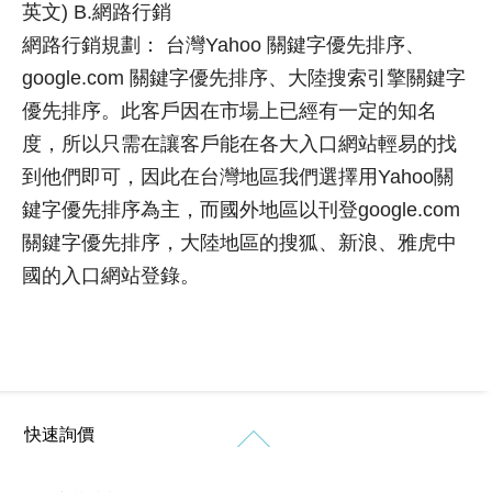
榮
象
商
英文) B.網路行銷
設計
客
網
標
網路行銷規劃： 台灣Yahoo 關鍵字優先排序、
製
站
項目
使
化
作
google.com 關鍵字優先排序、大陸搜索引擎關鍵字
用
公
設
品
網
權
優先排序。此客戶因在市場上已經有一定的知名
司
計
購
站
形
介
度，所以只需在讓客戶能在各大入口網站輕易的找
物
象
紹
設
網
到他們即可，因此在台灣地區我們選擇用Yahoo關
網
計
價
站
站
鍵字優先排序為主，而國外地區以刊登google.com
格
設
設
新
關鍵字優先排序，大陸地區的搜狐、新浪、雅虎中
客
計
計
知
製
作
國的入口網站登錄。
購
化
品
RWD
免
物
網
網
網
網
站
費
站
站
站
設
設
諮
行
設
計
計
銷
計
詢
(7)
版
成
醫
快速詢價
型
功
SEO
療
客
案
優
產
製
例