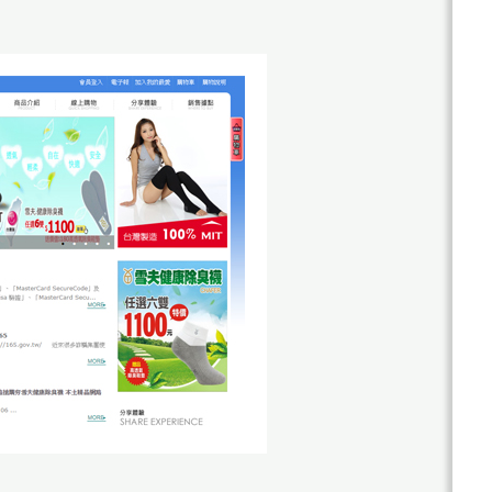
關
於
杰
鼎
杰
網
鼎