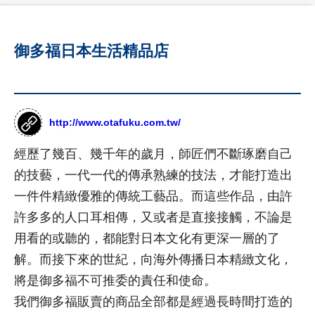
鼎
站
優
勢
作
御多福日本生活精品店
公
品
司
國
介
客
際
紹
製
形
http://www.otafuku.com.tw/
年
象
化
度
網
網
經歷了幾百、幾千年的歲月，師匠們不斷琢磨自己
紀
站
事
作
站
的技藝，一代一代的傳承熟練的技法，才能打造出
品
最
設
一件件精緻優雅的傳統工藝品。而這些作品，由許
新
台
計
許多多的人口耳相傳，又或者是直接接觸，不論是
消
灣
息
尊
用看的或聽的，都能對日本文化有更深一層的了
形
RWD
榮
象
商
解。而接下來的世紀，向海外傳播日本精緻文化，
設計
客
網
標
將是御多福不可推委的責任和使命。
製
站
項目
使
化
作
我們御多福販賣的商品全部都是經過長時間打造的
用
公
設
品