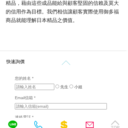
網
權
精品，藉由這些成品能給與顧客堅固的信賴及莫大
司
計
購
站
形
介
的信用作為目標。我們相信讓顧客實際使用御多福
物
象
紹
設
網
商品就能理解日本精品之價值。
網
計
價
站
站
格
設
設
新
客
計
計
知
製
作
購
化
品
RWD
免
物
網
網
網
網
站
快速詢價
費
站
站
站
設
設
諮
行
設
計
計
銷
計
您的姓名 *
詢
(7)
版
成
先生
醫
小姐
型
功
SEO
療
客
案
優
Email信箱 *
產
製
例
化
業
化
(2)
網
網
站
連絡電話 *
挑
站
設
選
設