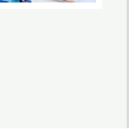
站
優
勢
作
公
品
司
國
介
客
際
紹
製
形
年
象
化
度
網
網
紀
站
事
作
站
品
最
設
新
台
計
消
灣
息
尊
形
RWD
榮
象
商
設計
客
網
標
製
站
項目
使
化
作
用
公
設
品
網
權
司
計