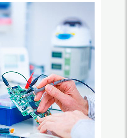
關
於
杰
鼎
杰
網
鼎