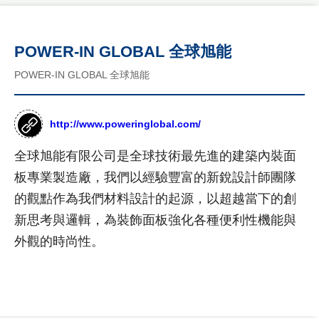
司
國
介
客
際
紹
製
POWER-IN GLOBAL 全球旭能
形
年
象
化
POWER-IN GLOBAL 全球旭能
度
網
網
紀
站
事
作
站
品
http://www.poweringlobal.com/
最
設
新
台
計
全球旭能有限公司是全球技術最先進的建築內裝面
消
灣
息
尊
板專業製造廠，我們以經驗豐富的新銳設計師團隊
形
RWD
榮
象
商
的觀點作為我們材料設計的起源，以超越當下的創
設計
客
網
標
新思考與邏輯，為裝飾面板強化各種便利性機能與
製
站
項目
使
化
作
外觀的時尚性。
用
公
設
品
網
權
司
計
購
站
形
介
物
象
紹
設
網
網