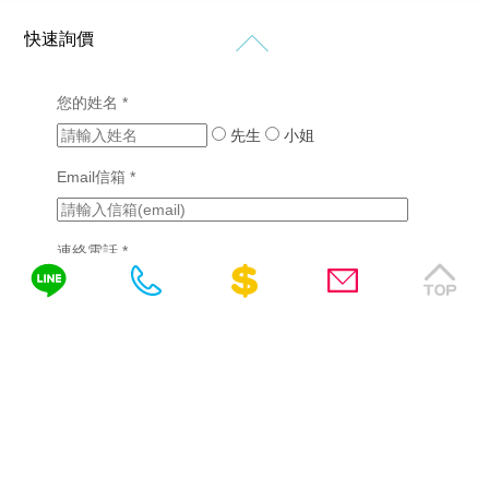
計
價
站
站
格
設
設
新
快速詢價
客
計
計
知
製
作
購
化
品
RWD
您的姓名 *
免
物
網
網
網
網
先生
站
小姐
費
站
站
站
設
設
諮
行
設
Email信箱 *
計
計
銷
計
詢
(7)
版
成
醫
型
功
SEO
連絡電話 *
療
客
案
優
產
製
例
化
業
化
(2)
需填區碼，如04-22378566、0422378566或
網
網
站
挑
0422378566(分機)
站
詢問內容
設
選
設
計
網
計
站
教
系
設
育
統
計
產
客