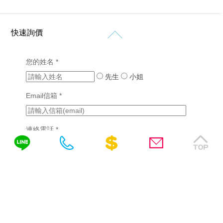
計
價
站
站
格
設
設
新
客
計
計
快速詢價
知
製
作
購
化
品
RWD
免
物
網
您的姓名 *
網
網
網
站
費
站
站
先生
小姐
站
設
設
諮
行
設
計
計
Email信箱 *
銷
計
詢
(7)
版
成
醫
型
功
SEO
療
客
案
連絡電話 *
優
產
製
例
化
業
化
(2)
網
網
需填區碼，如04-22378566、0422378566或
站
挑
站
0422378566(分機)
設
選
設
詢問內容
計
網
計
站
教
系
設
育
統
計