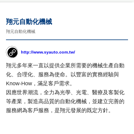
公
品
司
國
介
客
際
翔元自動化機械
紹
製
形
年
象
翔元自動化機械
化
度
網
網
紀
站
事
作
站
http://www.syauto.com.tw/
品
最
設
翔元多年來一直以提供企業所需要的機械生產自動
新
台
計
消
灣
化、合理化、服務為使命。以豐富的實務經驗與
息
尊
形
RWD
Know-How，滿足客戶需求。
榮
象
商
設計
客
網
因應世界潮流，全力為光學、光電、醫療及客製化
標
製
站
項目
使
等產業，製造高品質的自動化機械，並建立完善的
化
作
用
公
設
服務網為客戶服務，是翔元發展的既定方針。
品
網
權
司
計
購
站
形
介
物
象
紹
設
網
網