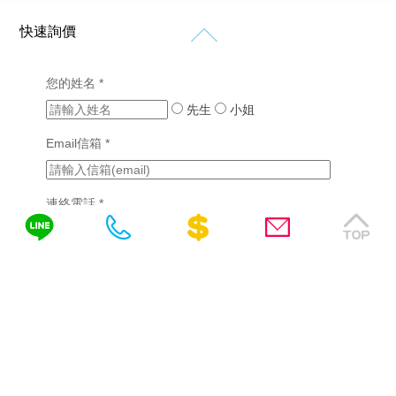
計
價
站
站
格
設
設
新
快速詢價
客
計
計
知
製
作
購
化
品
RWD
您的姓名 *
免
物
網
網
網
網
先生
站
小姐
費
站
站
站
設
設
諮
行
設
Email信箱 *
計
計
銷
計
詢
(7)
版
成
醫
型
功
SEO
連絡電話 *
療
客
案
優
產
製
例
化
業
化
(2)
需填區碼，如04-22378566、0422378566或
網
網
站
挑
0422378566(分機)
站
詢問內容
設
選
設
計
網
計
站
教
系
設
育
統
計
產
客