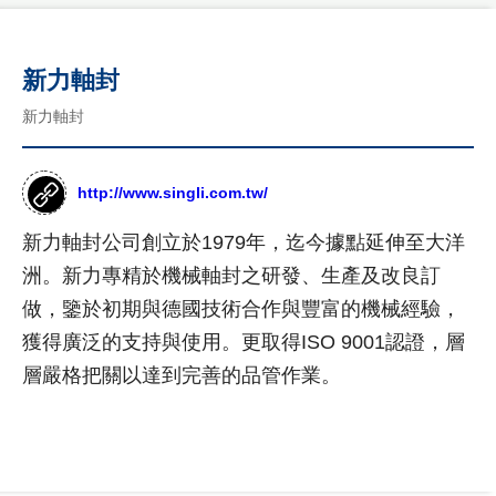
司
國
介
客
際
紹
製
新力軸封
形
年
象
化
新力軸封
度
網
網
紀
站
事
作
站
品
http://www.singli.com.tw/
最
設
新
台
計
新力軸封公司創立於1979年，迄今據點延伸至大洋
消
灣
息
尊
洲。新力專精於機械軸封之研發、生產及改良訂
形
RWD
榮
象
商
做，鑒於初期與德國技術合作與豐富的機械經驗，
設計
客
網
標
獲得廣泛的支持與使用。更取得ISO 9001認證，層
製
站
項目
使
化
作
層嚴格把關以達到完善的品管作業。
用
公
設
品
網
權
司
計
購
站
形
介
物
象
紹
設
網
網