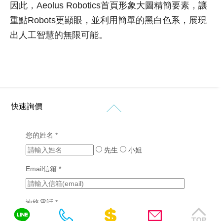
網
權
因此，Aeolus Robotics首頁形象大圖精簡要素，讓
司
計
購
站
形
介
重點Robots更顯眼，並利用簡單的黑白色系，展現
物
象
紹
設
網
出人工智慧的無限可能。
網
計
價
站
站
格
設
設
新
客
計
計
知
製
作
購
化
品
RWD
免
物
網
網
網
網
站
快速詢價
費
站
站
站
設
設
諮
行
設
計
計
銷
計
您的姓名 *
詢
(7)
版
成
先生
醫
小姐
型
功
SEO
療
客
案
優
Email信箱 *
產
製
例
化
業
化
(2)
網
網
站
連絡電話 *
挑
站
設
選
設