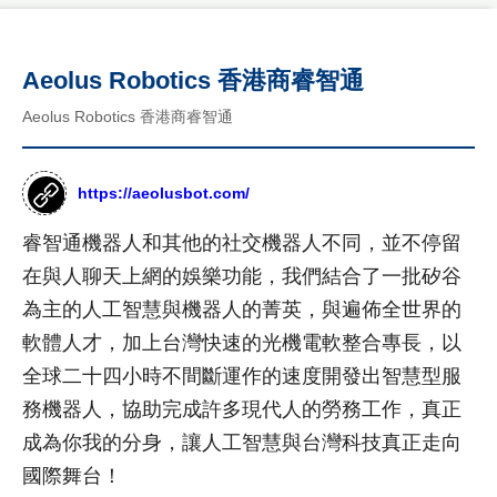
鼎
站
優
勢
作
Aeolus Robotics 香港商睿智通
公
品
司
Aeolus Robotics 香港商睿智通
國
介
客
際
紹
製
形
https://aeolusbot.com/
年
象
化
度
網
網
睿智通機器人和其他的社交機器人不同，並不停留
紀
站
事
作
站
在與人聊天上網的娛樂功能，我們結合了一批矽谷
品
最
設
為主的人工智慧與機器人的菁英，與遍佈全世界的
新
台
計
軟體人才，加上台灣快速的光機電軟整合專長，以
消
灣
息
尊
全球二十四小時不間斷運作的速度開發出智慧型服
形
RWD
榮
象
商
務機器人，協助完成許多現代人的勞務工作，真正
設計
客
網
標
成為你我的分身，讓人工智慧與台灣科技真正走向
製
站
項目
使
化
作
國際舞台！
用
公
設
品