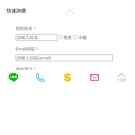
計
價
站
站
格
設
設
新
快速詢價
客
計
計
知
製
作
購
化
品
RWD
您的姓名 *
免
物
網
網
網
網
先生
站
小姐
費
站
站
站
設
設
諮
行
設
Email信箱 *
計
計
銷
計
詢
(7)
版
成
醫
型
功
SEO
連絡電話 *
療
客
案
優
產
製
例
化
業
化
(2)
需填區碼，如04-22378566、0422378566或
網
網
站
挑
0422378566(分機)
站
詢問內容
設
選
設
計
網
計
站
教
系
設
育
統
計
產
客