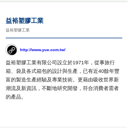
司
國
介
客
際
紹
製
益裕塑膠工業
形
年
象
化
益裕塑膠工業
度
網
網
紀
站
事
作
站
品
http://www.yue.com.tw/
最
設
新
台
計
益裕塑膠工業有限公司設立於1971年，從事旅行
消
灣
息
尊
箱、袋及各式箱包的設計與生產，已有近40餘年豐
形
RWD
榮
象
商
富的製造生產經驗及專業技術。更藉由吸收世界新
設計
客
網
標
潮流及新資訊，不斷地研究開發，符合消費者需者
製
站
項目
使
化
作
的產品。
用
公
設
品
網
權
司
計
購
站
形
介
物
象
紹
設
網
網