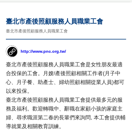
勢
作
公
品
司
臺北市產後照顧服務人員職業工會
國
介
客
際
紹
臺北市產後照顧服務人員職業工會
製
形
年
象
化
度
網
網
紀
http://www.pnc.org.tw/
站
事
作
站
臺北市產後照顧服務人員職業工會是女性朋友最適
品
最
設
合投保的工會。月嫂/產後照顧相關工作者(月子中
新
台
計
消
灣
心、月子餐、助產士、婦幼照顧相關從業人員)都可
息
尊
形
RWD
以來投保。
榮
象
商
設計
客
網
臺北市產後照顧服務人員職業工會提供最多元的服
標
製
站
項目
使
務及福利。歡迎轉職中、辭職在家顧小孩的家庭主
化
作
用
公
設
婦、尋求職涯第二春的長輩們來詢問, 本工會提供輔
品
網
權
司
計
導就業及相關教育訓練。
購
站
形
介