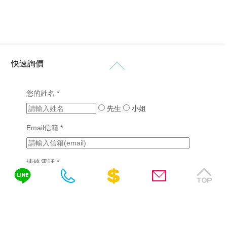
物
象
紹
設
網
網
計
價
站
站
格
設
設
新
客
計
計
知
製
作
購
快速詢價
化
品
RWD
免
物
網
網
網
網
站
費
站
站
您的姓名 *
站
設
設
諮
行
設
計
先生
小姐
計
銷
計
詢
(7)
版
成
Email信箱 *
醫
型
功
SEO
療
客
案
優
產
製
例
化
連絡電話 *
業
化
(2)
網
網
站
挑
站
需填區碼，如04-22378566、0422378566或
設
選
設
計
網
計
0422378566(分機)
詢問內容
站
教
系