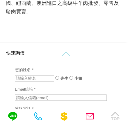
計
國、紐西蘭、澳洲進口之高級牛羊肉批發、零售及
購
站
形
介
物
象
豬肉買賣。
紹
設
網
網
計
價
站
站
格
設
設
新
客
計
計
知
製
作
購
化
品
RWD
免
物
網
網
快速詢價
網
網
站
費
站
站
站
設
設
諮
行
設
計
您的姓名 *
計
銷
計
詢
(7)
版
先生
成
小姐
醫
型
功
SEO
療
Email信箱 *
客
案
優
產
製
例
化
業
化
(2)
網
網
連絡電話 *
站
挑
站
設
選
設
計
網
需填區碼，如04-22378566、0422378566或
計