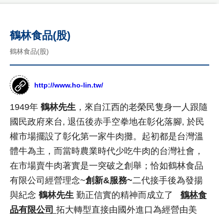
站
優
勢
作
公
鶴林食品(股)
品
司
國
鶴林食品(股)
介
客
際
紹
製
形
年
象
化
http://www.ho-lin.tw/
度
網
網
紀
站
1949年
鶴林先生
，來自江西的老榮民隻身一人跟隨
事
作
站
國民政府來台, 退伍後赤手空拳地在彰化落腳, 於民
品
最
設
權市場擺設了彰化第一家牛肉攤。起初都是台灣溫
新
台
計
消
灣
體牛為主，而當時農業時代少吃牛肉的台灣社會，
息
尊
形
RWD
在市場賣牛肉著實是一突破之創舉；恰如鶴林食品
榮
象
商
設計
客
網
有限公司經營理念~
創新&服務~
二代接手後為發揚
標
製
站
項目
使
與紀念
鶴林先生
勤正信實的精神而成立了
鶴林食
化
作
用
公
設
品有限公司
拓大轉型直接由國外進口為經營由美
品
網
權
司