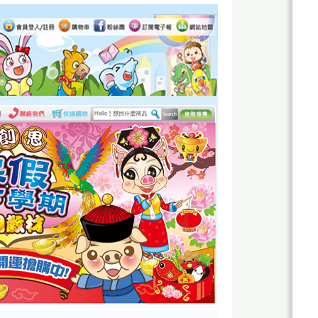
關
於
杰
鼎
杰
網
鼎