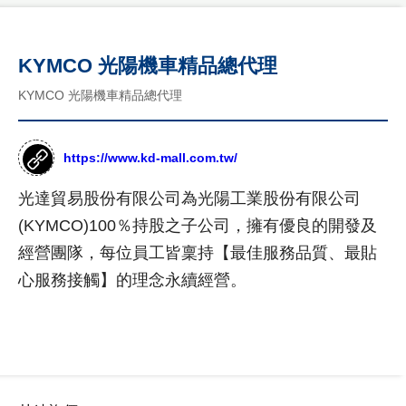
國
介
客
際
紹
製
形
KYMCO 光陽機車精品總代理
年
象
化
度
網
KYMCO 光陽機車精品總代理
網
紀
站
事
作
站
品
最
設
https://www.kd-mall.com.tw/
新
台
計
消
灣
光達貿易股份有限公司為光陽工業股份有限公司
息
尊
形
RWD
(KYMCO)100％持股之子公司，擁有優良的開發及
榮
象
商
設計
客
網
經營團隊，每位員工皆稟持【最佳服務品質、最貼
標
製
站
項目
使
心服務接觸】的理念永續經營。
化
作
用
公
設
品
網
權
司
計
購
站
形
介
物
象
紹
設
網
網
計
價
站
站