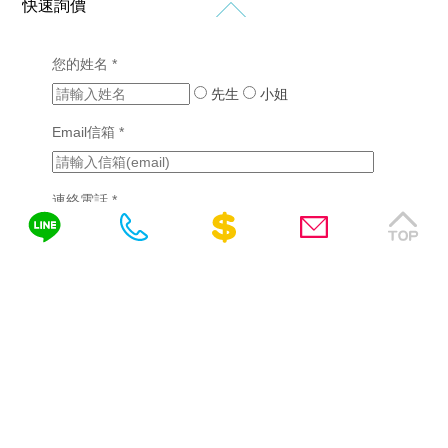
格
快速詢價
設
設
新
客
計
計
知
製
作
購
您的姓名 *
化
品
RWD
免
物
網
先生
網
小姐
網
網
站
費
站
站
站
設
Email信箱 *
設
諮
行
設
計
計
銷
計
詢
(7)
版
成
醫
連絡電話 *
型
功
SEO
療
客
案
優
產
製
例
化
需填區碼，如04-22378566、0422378566或
業
化
(2)
網
網
0422378566(分機)
詢問內容
站
挑
站
設
選
設
計
網
計
站
教
系
設
育
統
計
產
客
公
驗證碼 *
業