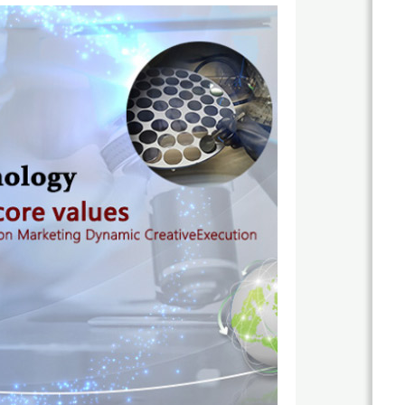
關
於
杰
鼎
杰
網
鼎