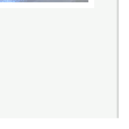
站
優
勢
作
公
品
司
國
介
客
際
紹
製
形
年
象
化
度
網
網
紀
站
事
作
站
品
最
設
新
台
計
消
灣
息
尊
形
RWD
榮
象
商
設計
客
網
標
製
站
項目
使
化
作
用
公
設
品
網
權
司
計