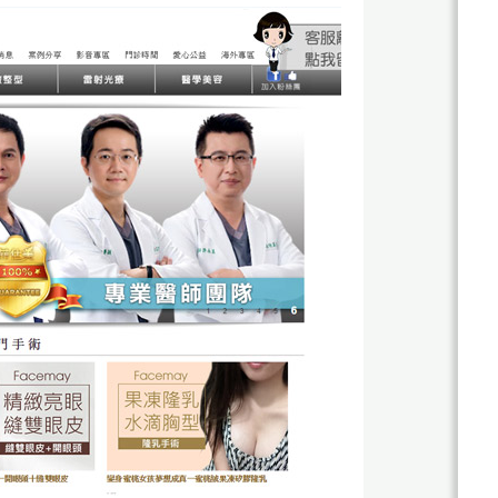
關
於
杰
鼎
杰
網
鼎